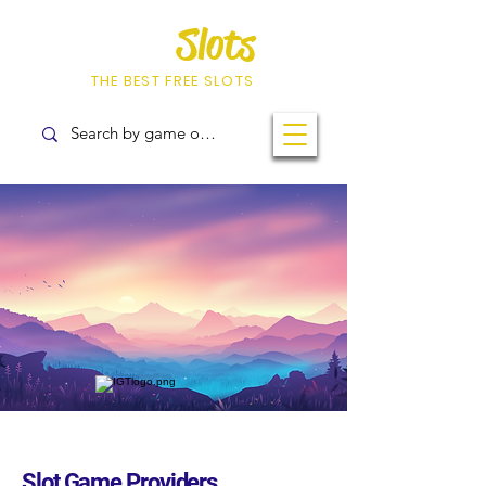
Hunters
Slots
.com
THE BEST FREE SLOTS
Slot Game Providers