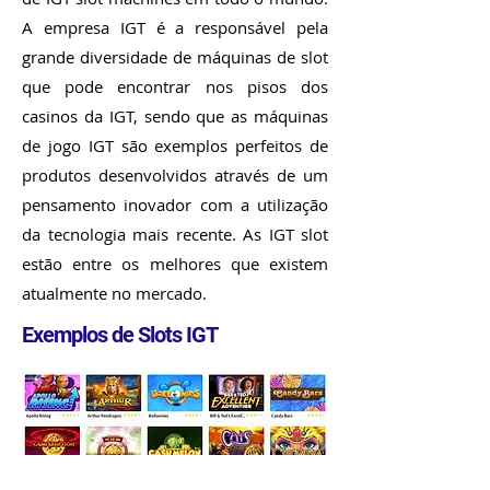
A empresa IGT é a responsável pela
grande diversidade de máquinas de slot
que pode encontrar nos pisos dos
casinos da IGT, sendo que as máquinas
de jogo IGT são exemplos perfeitos de
produtos desenvolvidos através de um
pensamento inovador com a utilização
da tecnologia mais recente. As IGT slot
estão entre os melhores que existem
atualmente no mercado.
Exemplos de Slots IGT