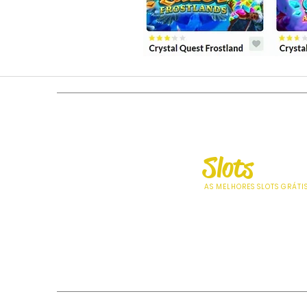
.co
Hunters
Slots
AS MELHORES SLOTS GRÁTI