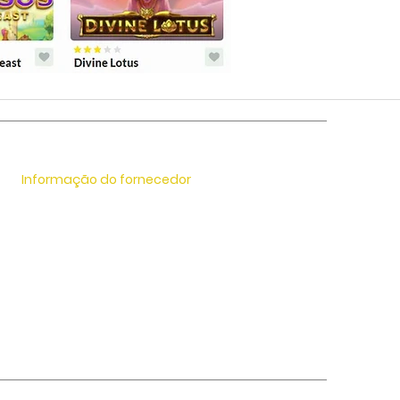
Informação do fornecedor
Aristocrat
IGT
EGT
Novomatic
WMS