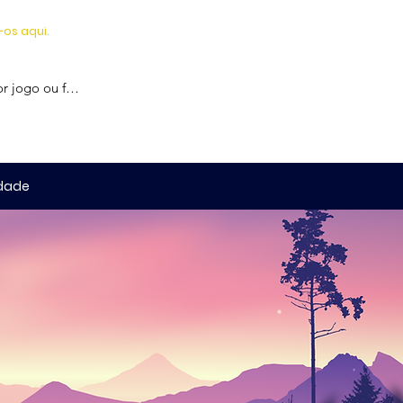
os aqui.
idade