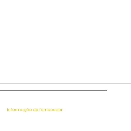
Informação do fornecedor
Aristocrat
IGT