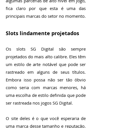
algumas parcerias de alto nível em jogo,
fica claro por que esta é uma das
principais marcas do setor no momento.
Slots lindamente projetados
Os slots SG Digital são sempre
projetados do mais alto calibre. Eles têm
um estilo de arte notável que pode ser
rastreado em alguns de seus títulos.
Embora isso possa não ser tão óbvio
como seria com marcas menores, há
uma escolha de estilo definida que pode
ser rastreada nos jogos SG Digital.
O site deles é o que você esperaria de
uma marca desse tamanho e reputação.