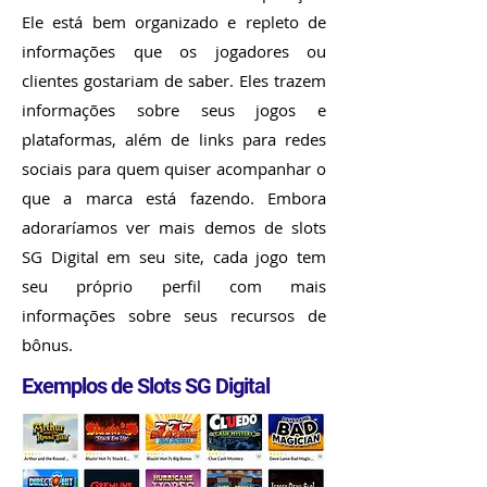
Ele está bem organizado e repleto de
informações que os jogadores ou
clientes gostariam de saber. Eles trazem
informações sobre seus jogos e
plataformas, além de links para redes
sociais para quem quiser acompanhar o
que a marca está fazendo. Embora
adoraríamos ver mais demos de slots
SG Digital em seu site, cada jogo tem
seu próprio perfil com mais
informações sobre seus recursos de
bônus.
Exemplos de Slots SG Digital