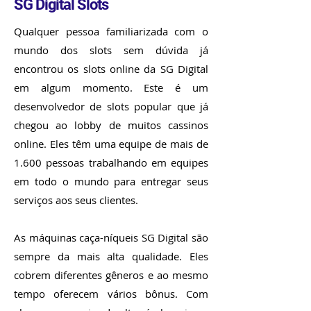
SG Digital Slots
Qualquer pessoa familiarizada com o
mundo dos slots sem dúvida já
encontrou os slots online da SG Digital
em algum momento. Este é um
desenvolvedor de slots popular que já
chegou ao lobby de muitos cassinos
online. Eles têm uma equipe de mais de
1.600 pessoas trabalhando em equipes
em todo o mundo para entregar seus
serviços aos seus clientes.
As máquinas caça-níqueis SG Digital são
sempre da mais alta qualidade. Eles
cobrem diferentes gêneros e ao mesmo
tempo oferecem vários bônus. Com