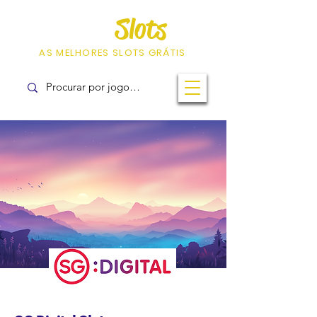
Hunters
Slots
.com
AS MELHORES SLOTS GRÁTIS