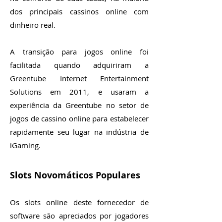
dos principais cassinos online com
dinheiro real.
A transição para jogos online foi
facilitada quando adquiriram a
Greentube Internet Entertainment
Solutions em 2011, e usaram a
experiência da Greentube no setor de
jogos de cassino online para estabelecer
rapidamente seu lugar na indústria de
iGaming.
Slots Novomáticos Populares
Os slots online deste fornecedor de
software são apreciados por jogadores