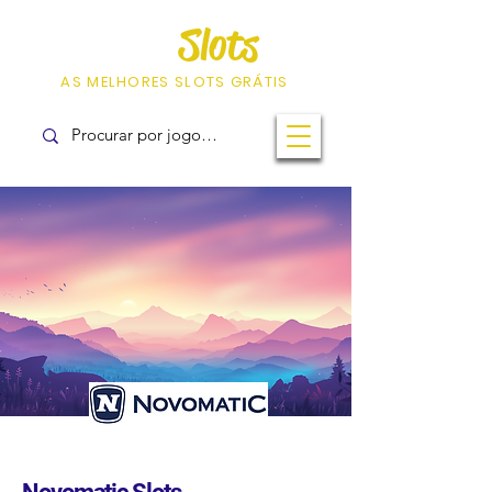
Hunters
Slots
.com
AS MELHORES SLOTS GRÁTIS