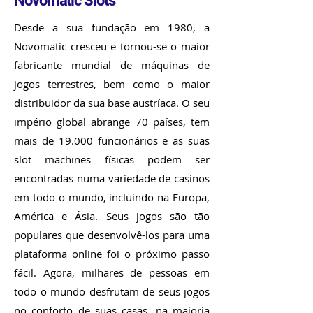
Novomatic Slots
Desde a sua fundação em 1980, a
Novomatic cresceu e tornou-se o maior
fabricante mundial de máquinas de
jogos terrestres, bem como o maior
distribuidor da sua base austríaca. O seu
império global abrange 70 países, tem
mais de 19.000 funcionários e as suas
slot machines físicas podem ser
encontradas numa variedade de casinos
em todo o mundo, incluindo na Europa,
América e Ásia. Seus jogos são tão
populares que desenvolvê-los para uma
plataforma online foi o próximo passo
fácil. Agora, milhares de pessoas em
todo o mundo desfrutam de seus jogos
no conforto de suas casas, na maioria