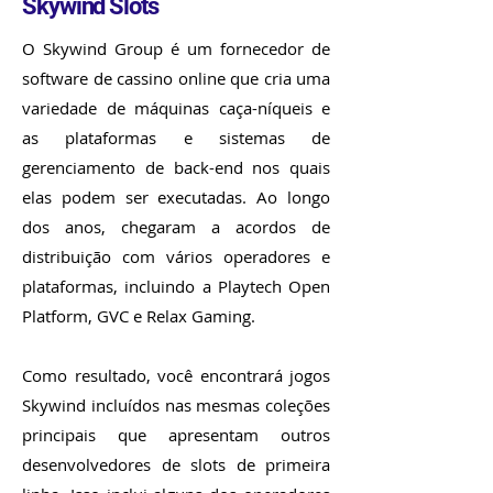
Skywind Slots
O Skywind Group é um fornecedor de
software de cassino online que cria uma
variedade de máquinas caça-níqueis e
as plataformas e sistemas de
gerenciamento de back-end nos quais
elas podem ser executadas. Ao longo
dos anos, chegaram a acordos de
distribuição com vários operadores e
plataformas, incluindo a Playtech Open
Platform, GVC e Relax Gaming.
Como resultado, você encontrará jogos
Skywind incluídos nas mesmas coleções
principais que apresentam outros
desenvolvedores de slots de primeira