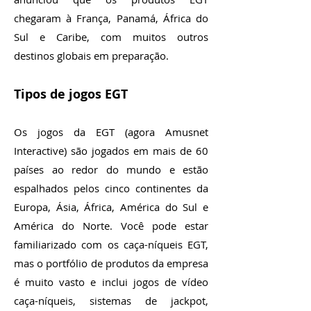
chegaram à França, Panamá, África do
Sul e Caribe, com muitos outros
destinos globais em preparação.
Tipos de jogos EGT
Os jogos da EGT (agora Amusnet
Interactive) são jogados em mais de 60
países ao redor do mundo e estão
espalhados pelos cinco continentes da
Europa, Ásia, África, América do Sul e
América do Norte. Você pode estar
familiarizado com os caça-níqueis EGT,
mas o portfólio de produtos da empresa
é muito vasto e inclui jogos de vídeo
caça-níqueis, sistemas de jackpot,